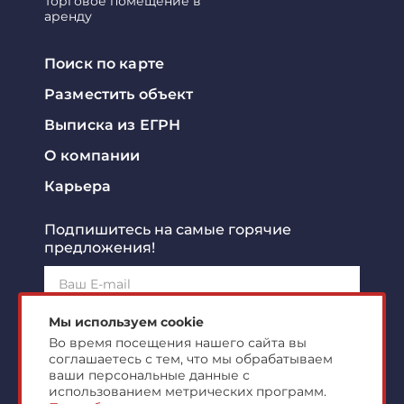
Торговое помещение в
аренду
Поиск по карте
Разместить объект
Выписка из ЕГРН
О компании
Карьера
Подпишитесь на самые горячие
предложения!
Подписаться!
Мы используем cookie
Во время посещения нашего сайта вы
соглашаетесь с тем, что мы обрабатываем
Я ознакомлен с
политикой конфиденциальности
и
согласен на
обработку персональных данных
ваши персональные данные с
использованием метрических программ.