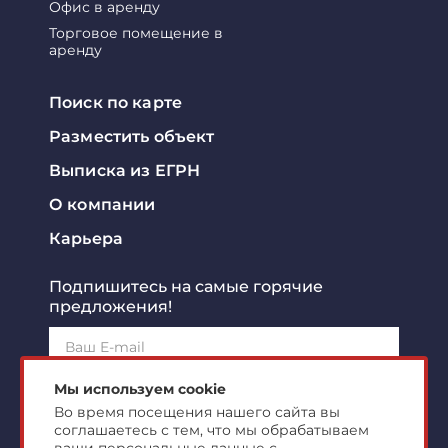
Офис в аренду
Торговое помещение в
аренду
Поиск по карте
Разместить объект
Выписка из ЕГРН
О компании
Карьера
Подпишитесь на самые горячие
предложения!
Подписаться!
Мы используем cookie
Во время посещения нашего сайта вы
соглашаетесь с тем, что мы обрабатываем
Я ознакомлен с
политикой конфиденциальности
и
согласен на
обработку персональных данных