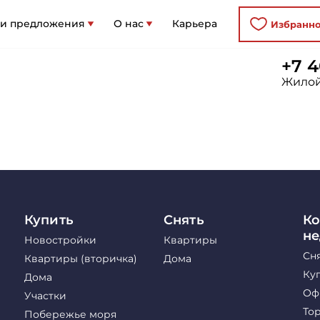
 и предложения
О нас
Карьера
Избранн
+7 4
Жилой
Купить
Снять
Ко
н
Новостройки
Квартиры
Сн
Квартиры (вторичка)
Дома
Ку
Дома
Оф
Участки
То
Побережье моря