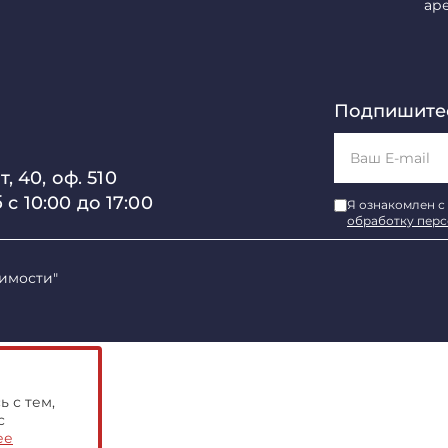
ар
Подпишитес
, 40, оф. 510
б с 10:00 до 17:00
Я ознакомлен с
обработку пер
имости"
 с тем,
с
ее