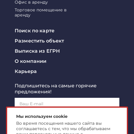
Офис в аренду
Торговое помещение в
аренду
Поиск по карте
Разместить объект
Выписка из ЕГРН
О компании
Карьера
Подпишитесь на самые горячие
предложения!
Подписаться!
Мы используем cookie
Во время посещения нашего сайта вы
соглашаетесь с тем, что мы обрабатываем
Я ознакомлен с
политикой конфиденциальности
и
согласен на
обработку персональных данных