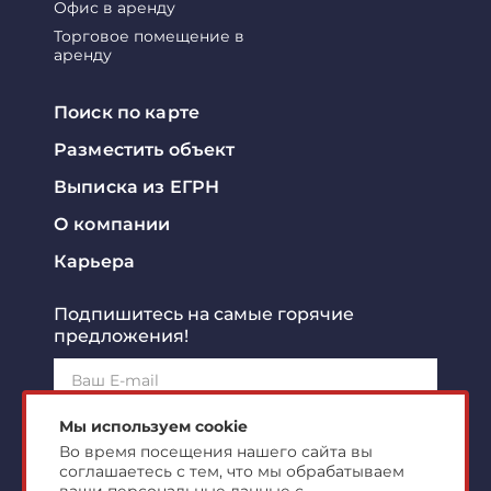
Офис в аренду
Торговое помещение в
аренду
Поиск по карте
Разместить объект
Выписка из ЕГРН
О компании
Карьера
Подпишитесь на самые горячие
предложения!
Подписаться!
Мы используем cookie
Во время посещения нашего сайта вы
соглашаетесь с тем, что мы обрабатываем
Я ознакомлен с
политикой конфиденциальности
и
согласен на
обработку персональных данных