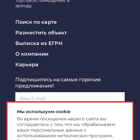
Торговое помещение в
аренду
Поиск по карте
Разместить объект
Выписка из ЕГРН
О компании
Карьера
Подпишитесь на самые горячие
предложения!
Подписаться!
Мы используем cookie
Во время посещения нашего сайта вы
соглашаетесь с тем, что мы обрабатываем
Я ознакомлен с
политикой конфиденциальности
и
согласен на
обработку персональных данных
ваши персональные данные с
использованием метрических программ.