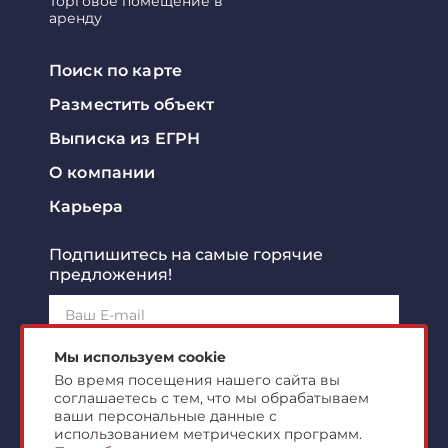
Торговое помещение в
аренду
Поиск по карте
Разместить объект
Выписка из ЕГРН
О компании
Карьера
Подпишитесь на самые горячие
предложения!
Подписаться!
Мы используем cookie
Во время посещения нашего сайта вы
соглашаетесь с тем, что мы обрабатываем
Я ознакомлен с
политикой конфиденциальности
и
согласен на
обработку персональных данных
ваши персональные данные с
использованием метрических программ.