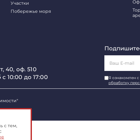
Оф
Участки
То
Побережье моря
ар
Подпишитес
, 40, оф. 510
б с 10:00 до 17:00
Я ознакомлен с
обработку пер
имости"
 с тем,
с
ее