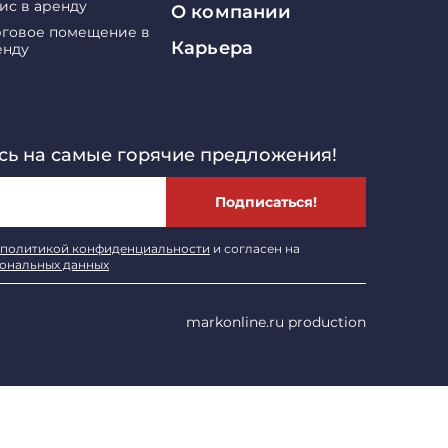
ис в аренду
О компании
рговое помещение в
Карьера
енду
ь на самые горячие предложения!
Подписаться!
политикой конфиденциальности
и согласен на
сональных данных
markonline.ru production