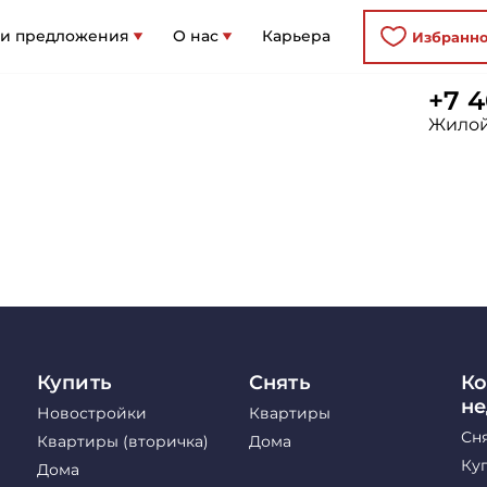
 и предложения
О нас
Карьера
Избранн
+7 4
Жилой
Купить
Снять
Ко
н
Новостройки
Квартиры
Сн
Квартиры (вторичка)
Дома
Ку
Дома