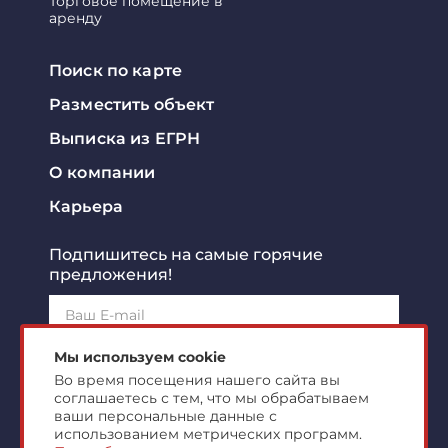
Торговое помещение в
аренду
Поиск по карте
Разместить объект
Выписка из ЕГРН
О компании
Карьера
Подпишитесь на самые горячие
предложения!
Подписаться!
Мы используем cookie
Во время посещения нашего сайта вы
соглашаетесь с тем, что мы обрабатываем
Я ознакомлен с
политикой конфиденциальности
и
согласен на
обработку персональных данных
ваши персональные данные с
использованием метрических программ.