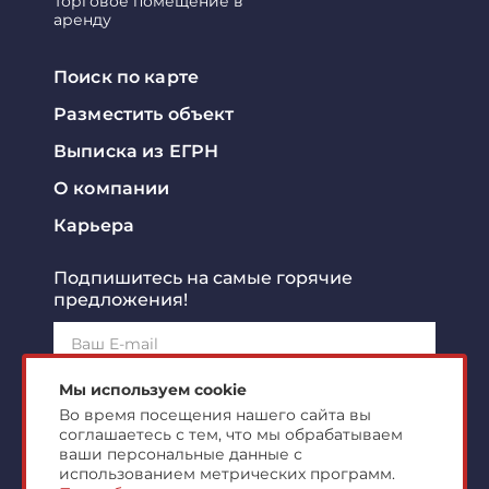
Торговое помещение в
аренду
Поиск по карте
Разместить объект
Выписка из ЕГРН
О компании
Карьера
Подпишитесь на самые горячие
предложения!
Подписаться!
Мы используем cookie
Во время посещения нашего сайта вы
соглашаетесь с тем, что мы обрабатываем
Я ознакомлен с
политикой конфиденциальности
и
согласен на
обработку персональных данных
ваши персональные данные с
использованием метрических программ.