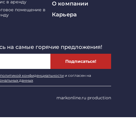
ис в аренду
О компании
рговое помещение в
Карьера
енду
ь на самые горячие предложения!
Подписаться!
политикой конфиденциальности
и согласен на
сональных данных
markonline.ru production