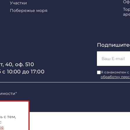
Оф
Участки
То
Побережье моря
ар
Подпишитес
, 40, оф. 510
б с 10:00 до 17:00
Я ознакомлен с
обработку пер
имости"
 с тем,
с
ее