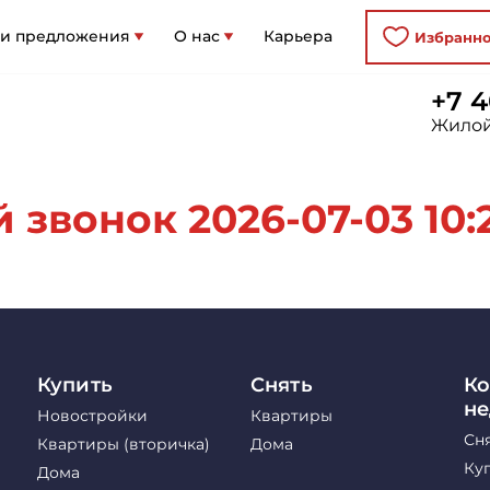
 и предложения
О нас
Карьера
Избранн
+7 4
Жилой
 звонок 2026-07-03 10:
Купить
Снять
Ко
н
Новостройки
Квартиры
Сн
Квартиры (вторичка)
Дома
Ку
Дома