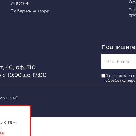
Оф
Участки
То
Побережье моря
ар
Подпишитес
, 40, оф. 510
б с 10:00 до 17:00
Я ознакомлен с
обработку пер
имости"
 с тем,
с
ее