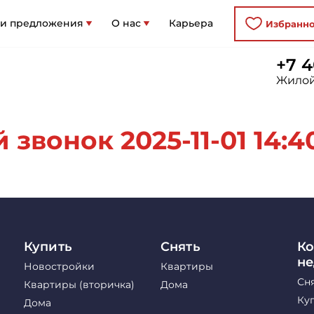
 и предложения
О нас
Карьера
Избранн
+7 4
Жилой
звонок 2025-11-01 14:4
Купить
Снять
Ко
н
Новостройки
Квартиры
Сн
Квартиры (вторичка)
Дома
Ку
Дома