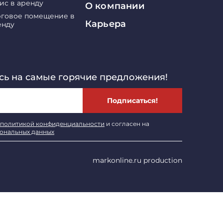
ис в аренду
О компании
рговое помещение в
Карьера
енду
ь на самые горячие предложения!
Подписаться!
политикой конфиденциальности
и согласен на
сональных данных
markonline.ru production