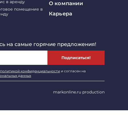
ис в аренду
О компании
рговое помещение в
Карьера
енду
ь на самые горячие предложения!
Подписаться!
политикой конфиденциальности
и согласен на
сональных данных
markonline.ru production