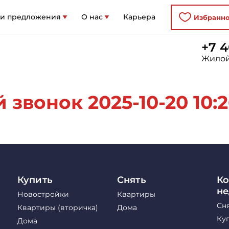
 и предложения
О нас
Карьера
Избранн
+7 4
Жилой
звонок 2025-10-20 10:2
Купить
Снять
Ко
н
Новостройки
Квартиры
Сн
Квартиры (вторичка)
Дома
Ку
Дома