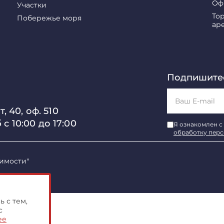
Оф
Участки
То
Побережье моря
ар
Подпишитес
, 40, оф. 510
б с 10:00 до 17:00
Я ознакомлен с
обработку пер
имости"
 с тем,
с
ее