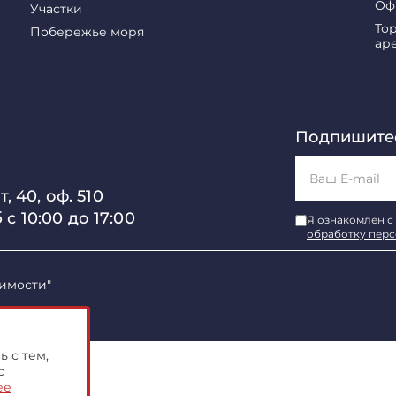
Оф
Участки
То
Побережье моря
ар
Подпишитес
, 40, оф. 510
б с 10:00 до 17:00
Я ознакомлен с
обработку пер
имости"
 с тем,
с
ее