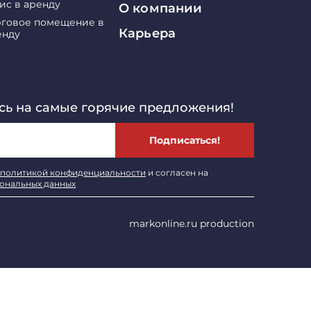
ис в аренду
О компании
рговое помещение в
Карьера
енду
ь на самые горячие предложения!
Подписаться!
политикой конфиденциальности
и согласен на
сональных данных
markonline.ru production