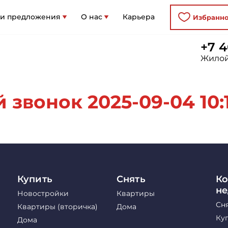
 и предложения
О нас
Карьера
Избранн
+7 4
Жилой
звонок 2025-09-04 10:1
Купить
Снять
Ко
н
Новостройки
Квартиры
Сн
Квартиры (вторичка)
Дома
Ку
Дома