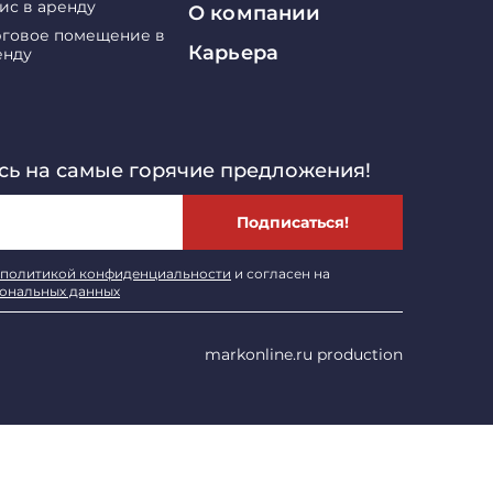
ис в аренду
О компании
рговое помещение в
Карьера
енду
ь на самые горячие предложения!
Подписаться!
политикой конфиденциальности
и согласен на
сональных данных
markonline.ru production