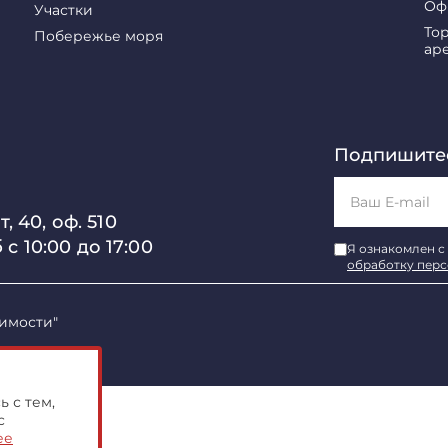
Оф
Участки
То
Побережье моря
ар
Подпишитес
, 40, оф. 510
б с 10:00 до 17:00
Я ознакомлен с
обработку пер
имости"
 с тем,
с
ее