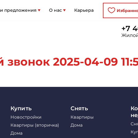
 и предложения
О нас
Карьера
Избранн
+7 4
Жилой
звонок 2025-04-09 11:5
Купить
Снять
Ко
н
Новостройки
Квартиры
Сн
Квартиры (вторичка)
Дома
Ку
Дома