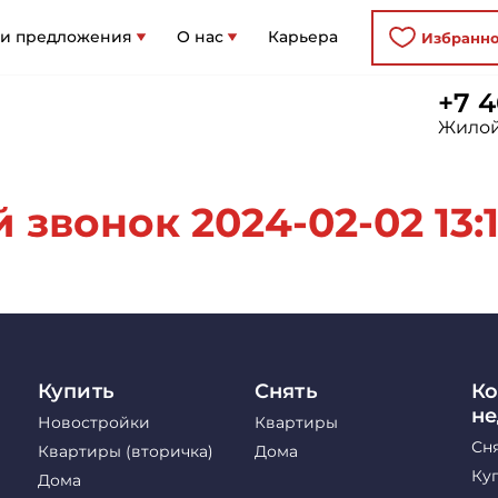
 и предложения
О нас
Карьера
Избранн
+7 4
Жилой
звонок 2024-02-02 13:1
Купить
Снять
Ко
н
Новостройки
Квартиры
Сн
Квартиры (вторичка)
Дома
Ку
Дома