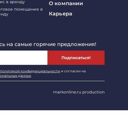
ис в аренду
О компании
рговое помещение в
Карьера
енду
ь на самые горячие предложения!
Подписаться!
политикой конфиденциальности
и согласен на
сональных данных
markonline.ru production