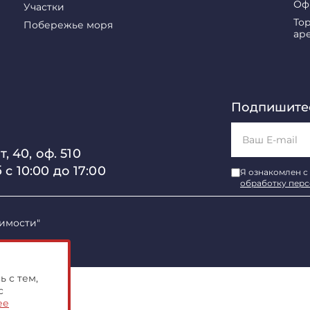
Оф
Участки
То
Побережье моря
ар
Подпишитес
, 40, оф. 510
б с 10:00 до 17:00
Я ознакомлен с
обработку пер
имости"
 с тем,
с
ее