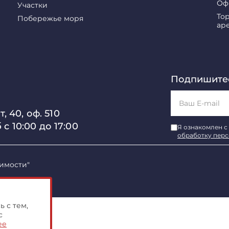
Оф
Участки
То
Побережье моря
ар
Подпишитес
, 40, оф. 510
б с 10:00 до 17:00
Я ознакомлен с
обработку пер
имости"
 с тем,
с
ее