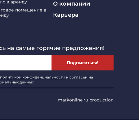
ис в аренду
О компании
рговое помещение в
Карьера
енду
ь на самые горячие предложения!
Подписаться!
политикой конфиденциальности
и согласен на
сональных данных
markonline.ru production