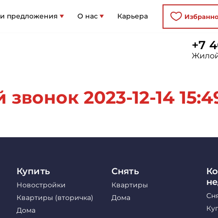
 и предложения
О нас
Карьера
Избранн
+7 4
Жилой
звонок 2023-12-14 15:4
Купить
Снять
Ко
н
Новостройки
Квартиры
Сн
Квартиры (вторичка)
Дома
Ку
Дома