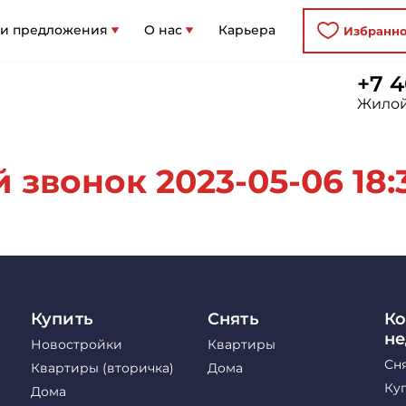
 и предложения
О нас
Карьера
Избранн
+7 4
Жилой
звонок 2023-05-06 18:3
Купить
Снять
Ко
н
Новостройки
Квартиры
Сн
Квартиры (вторичка)
Дома
Ку
Дома