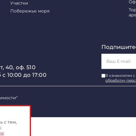
Оф
Участки
То
Побережье моря
ар
Подпишитес
, 40, оф. 510
б с 10:00 до 17:00
Я ознакомлен с
обработку пер
имости"
 с тем,
с
ее