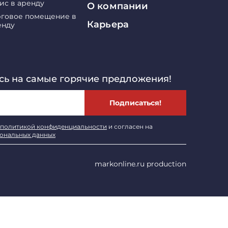
ис в аренду
О компании
рговое помещение в
Карьера
енду
ь на самые горячие предложения!
Подписаться!
политикой конфиденциальности
и согласен на
сональных данных
markonline.ru production