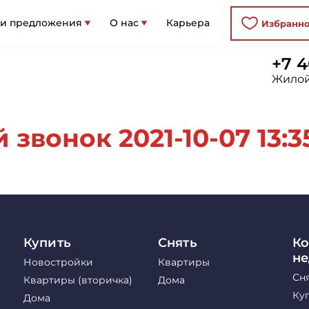
 и предложения
О нас
Карьера
Избранн
+7 4
Жилой
звонок 2021-10-07 13:3
Купить
Снять
Ко
н
Новостройки
Квартиры
Сн
Квартиры (вторичка)
Дома
Ку
Дома