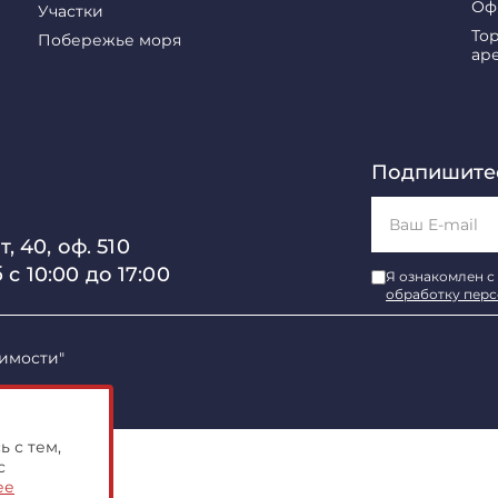
Оф
Участки
То
Побережье моря
ар
Подпишитес
, 40, оф. 510
б с 10:00 до 17:00
Я ознакомлен с
обработку пер
имости"
 с тем,
с
ее