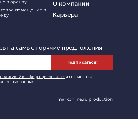
ис в аренду
О компании
рговое помещение в
Карьера
енду
ь на самые горячие предложения!
Подписаться!
политикой конфиденциальности
и согласен на
сональных данных
markonline.ru production