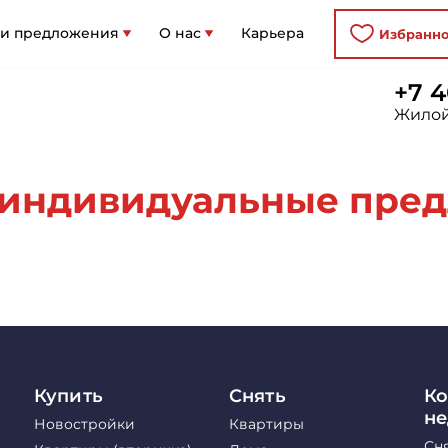
 и предложения
О нас
Карьера
Избранн
+7 4
Жилой
индивидуальные пред
Купить
Снять
Ко
н
Новостройки
Квартиры
Сн