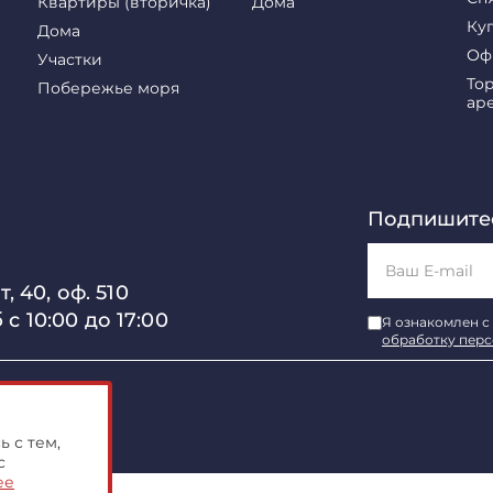
Квартиры (вторичка)
Дома
Ку
Дома
Оф
Участки
То
Побережье моря
ар
Подпишитес
, 40, оф. 510
б с 10:00 до 17:00
Я ознакомлен с
обработку пер
имости"
 с тем,
с
ее