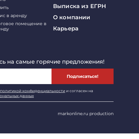
Выписка из ЕГРН
пить
ис в аренду
О компании
рговое помещение в
Карьера
енду
ь на самые горячие предложения!
Подписаться!
политикой конфиденциальности
и согласен на
сональных данных
markonline.ru production