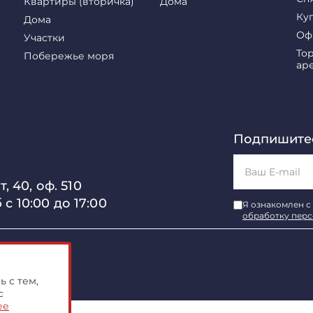
Квартиры (вторичка)
Дома
Ку
Дома
Оф
Участки
То
Побережье моря
ар
Подпишитес
, 40, оф. 510
б с 10:00 до 17:00
Я ознакомлен с
обработку пер
имости"
 с тем,
с
ее