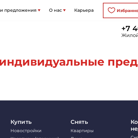
 и предложения
О нас
Карьера
Избранн
+7 4
Жилой
индивидуальные пред
Купить
Снять
Ко
н
Новостройки
Квартиры
Сн