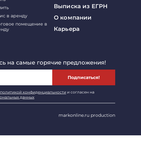
Выписка из ЕГРН
пить
ис в аренду
О компании
рговое помещение в
Карьера
енду
ь на самые горячие предложения!
Подписаться!
политикой конфиденциальности
и согласен на
сональных данных
markonline.ru production