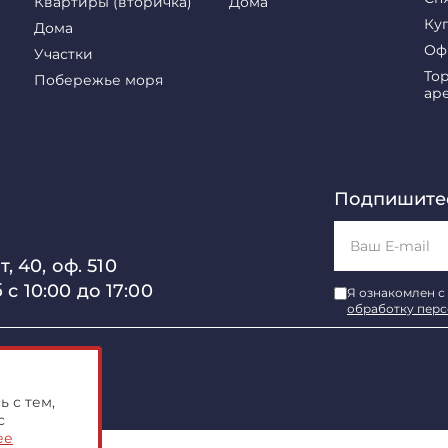
Квартиры (вторичка)
Дома
Ку
Дома
Оф
Участки
То
Побережье моря
ар
Подпишитес
, 40, оф. 510
б с 10:00 до 17:00
Я ознакомлен с
обработку пер
имости"
 с тем,
с
ее