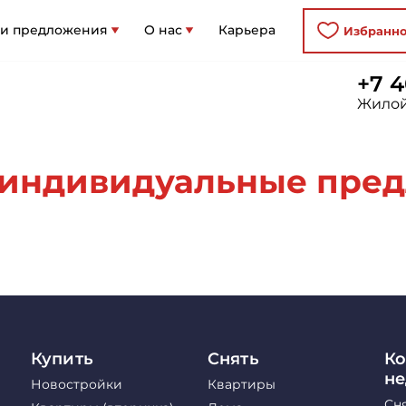
 и предложения
О нас
Карьера
Избранн
+7 4
Жилой
индивидуальные пред
Купить
Снять
Ко
н
Новостройки
Квартиры
Сн