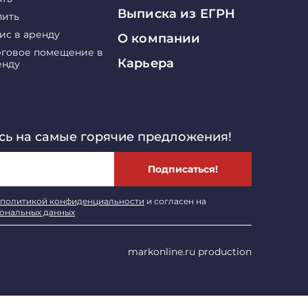
Выписка из ЕГРН
пить
ис в аренду
О компании
рговое помещение в
Карьера
енду
ь на самые горячие предложения!
Подписаться!
политикой конфиденциальности
и согласен на
сональных данных
markonline.ru production