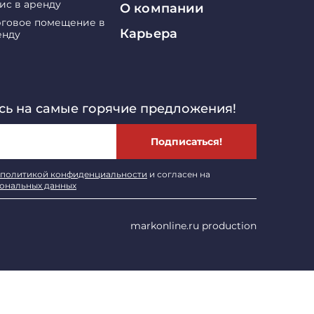
ис в аренду
О компании
рговое помещение в
Карьера
енду
ь на самые горячие предложения!
Подписаться!
политикой конфиденциальности
и согласен на
сональных данных
markonline.ru production