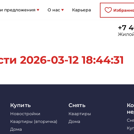
 и предложения
О нас
Карьера
Избранн
+7 4
Жилой
и 2026-03-12 18:44:31
Купить
Снять
Ко
н
Новостройки
Квартиры
Сн
Квартиры (вторичка)
Дома
Ку
Дома