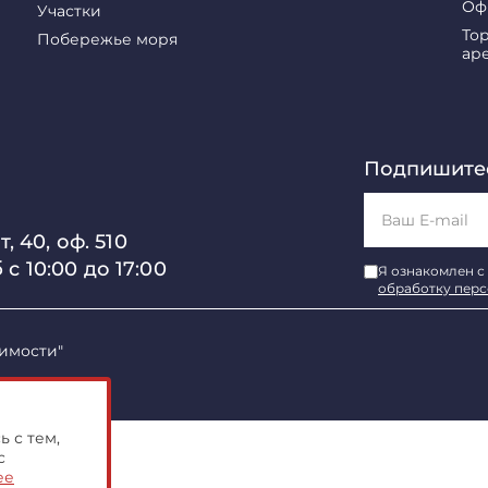
Оф
Участки
То
Побережье моря
ар
Подпишитес
, 40, оф. 510
б с 10:00 до 17:00
Я ознакомлен с
обработку пер
имости"
 с тем,
с
ее