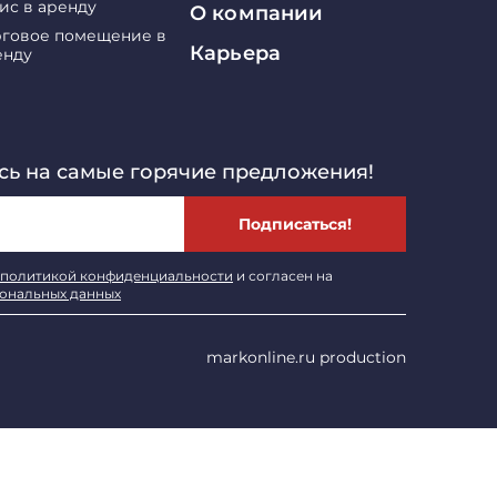
ис в аренду
О компании
рговое помещение в
Карьера
енду
ь на самые горячие предложения!
Подписаться!
политикой конфиденциальности
и согласен на
сональных данных
markonline.ru production