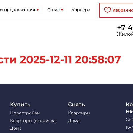
 и предложения
О нас
Карьера
Избранн
+7 4
Жилой
и 2025-12-11 20:58:07
Купить
Снять
Ко
н
Новостройки
Квартиры
Сн
Квартиры (вторичка)
Дома
Ку
Дома