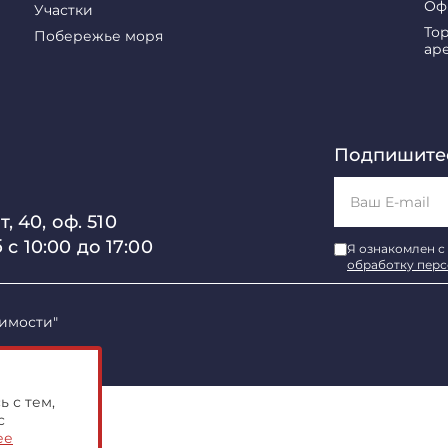
Оф
Участки
То
Побережье моря
ар
Подпишитес
, 40, оф. 510
б с 10:00 до 17:00
Я ознакомлен с
обработку пер
имости"
 с тем,
с
ее