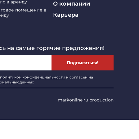
ис в аренду
О компании
рговое помещение в
Карьера
енду
ь на самые горячие предложения!
Подписаться!
политикой конфиденциальности
и согласен на
сональных данных
markonline.ru production