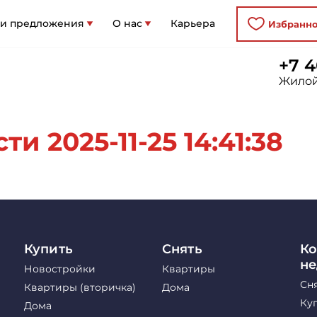
 и предложения
О нас
Карьера
Избранн
+7 4
Жилой
и 2025-11-25 14:41:38
Купить
Снять
Ко
н
Новостройки
Квартиры
Сн
Квартиры (вторичка)
Дома
Ку
Дома