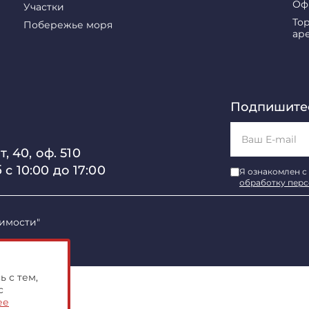
Оф
Участки
То
Побережье моря
ар
Подпишитес
, 40, оф. 510
б с 10:00 до 17:00
Я ознакомлен с
обработку пер
имости"
 с тем,
с
ее