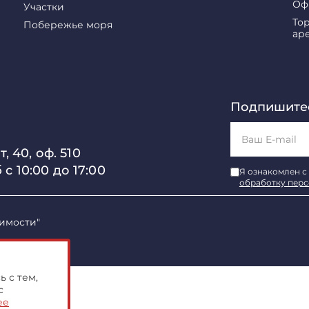
Оф
Участки
То
Побережье моря
ар
Подпишитес
, 40, оф. 510
б с 10:00 до 17:00
Я ознакомлен с
обработку пер
имости"
 с тем,
с
ее