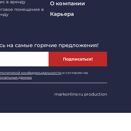
ис в аренду
О компании
рговое помещение в
Карьера
енду
ь на самые горячие предложения!
Подписаться!
политикой конфиденциальности
и согласен на
сональных данных
markonline.ru production