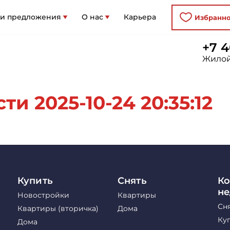
 и предложения
О нас
Карьера
Избранн
+7 4
Жилой
и 2025-10-24 20:35:12
Купить
Снять
Ко
н
Новостройки
Квартиры
Сн
Квартиры (вторичка)
Дома
Ку
Дома