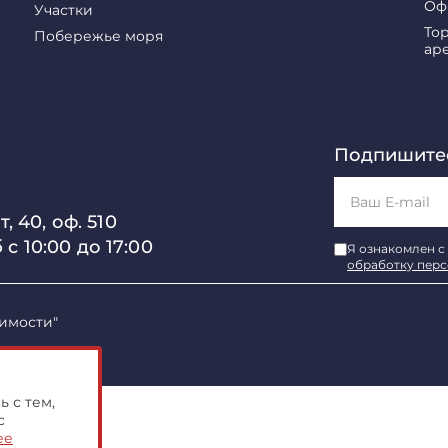
Оф
Участки
То
Побережье моря
ар
Подпишитес
, 40, оф. 510
б с 10:00 до 17:00
Я ознакомлен с
обработку пер
имости"
 с тем,
с
ее