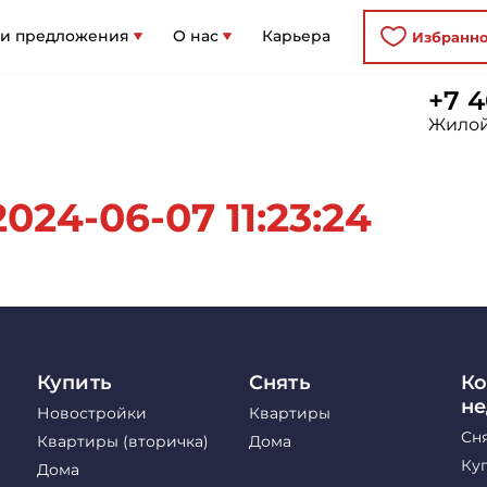
 и предложения
О нас
Карьера
Избранн
+7 4
Жилой
24-06-07 11:23:24
Купить
Снять
Ко
н
Новостройки
Квартиры
Сн
Квартиры (вторичка)
Дома
Ку
Дома