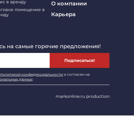
ис в аренду
О компании
рговое помещение в
Карьера
енду
ь на самые горячие предложения!
Подписаться!
политикой конфиденциальности
и согласен на
сональных данных
markonline.ru production