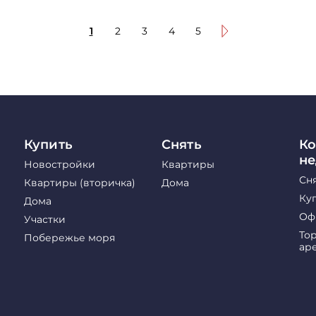
1
2
3
4
5
Купить
Снять
Ко
н
Новостройки
Квартиры
Сн
Квартиры (вторичка)
Дома
Ку
Дома
Оф
Участки
То
Побережье моря
ар