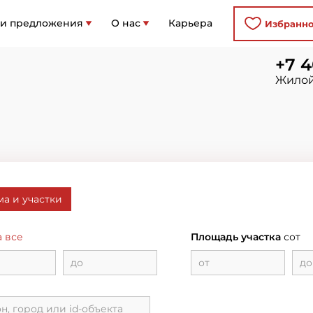
 и предложения
О нас
Карьера
Избранн
+7 4
Жилой
а и участки
а все
Площадь участка
сот