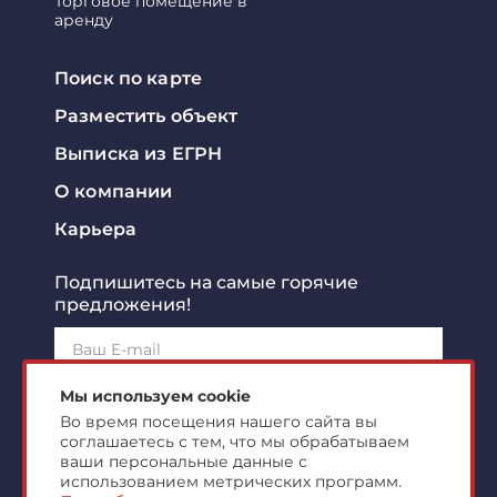
Торговое помещение в
аренду
Поиск по карте
Разместить объект
Выписка из ЕГРН
О компании
Карьера
Подпишитесь на самые горячие
предложения!
Подписаться!
Мы используем cookie
Во время посещения нашего сайта вы
соглашаетесь с тем, что мы обрабатываем
Я ознакомлен с
политикой конфиденциальности
и
согласен на
обработку персональных данных
ваши персональные данные с
использованием метрических программ.