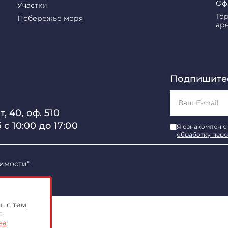
Оф
Участки
То
Побережье моря
ар
Подпишитес
, 40, оф. 510
б с 10:00 до 17:00
Я ознакомлен с
обработку пер
имости"
 с тем,
с
ее