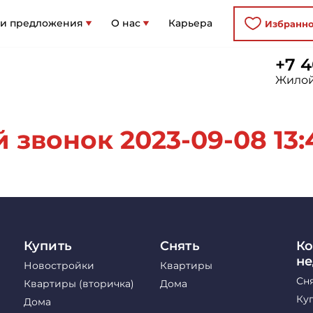
 и предложения
О нас
Карьера
Избранн
+7 4
Жилой
 звонок 2023-09-08 13:
Купить
Снять
Ко
н
Новостройки
Квартиры
Сн
Квартиры (вторичка)
Дома
Ку
Дома