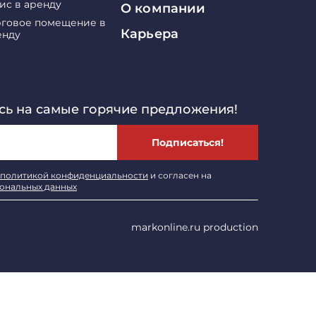
ис в аренду
О компании
рговое помещение в
Карьера
енду
ь на самые горячие предложения!
Подписаться!
политикой конфиденциальности
и согласен на
сональных данных
markonline.ru production