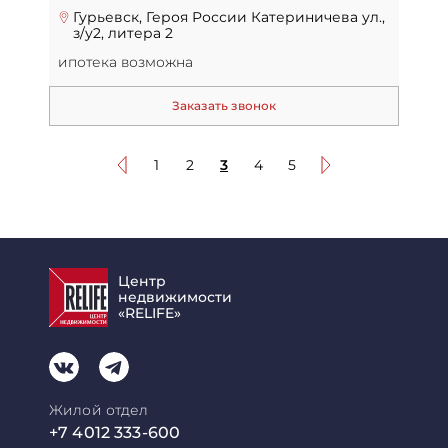
Гурьевск, Героя России Катериничева ул.,
з/у2, литера 2
ипотека возможна
Заказать звонок
1
2
3
4
5
Центр
недвижимости
«RELIFE»
Жилой отдел
+7 4012 333-600